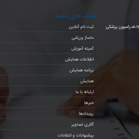
لینک های مفید
میدان هفت تیر،خیابان شهید مفتح جنوبی،خیابان ورزنده،پلاک ۱۷،فدراسیون پزشکی
ثبت نام آنلاین
ماساژ ورزشی
کمیته آموزش
اطلاعات همایش
برنامه همایش
همایش
ارتباط با ما
خبرها
رویدادها
گالری تصاویر
پیشنهادات و انتقادات