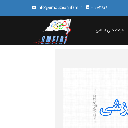
info@amouzesh.ifsm.ir
۰۲۱ ۸۳۸۲۶
هیئت های استانی